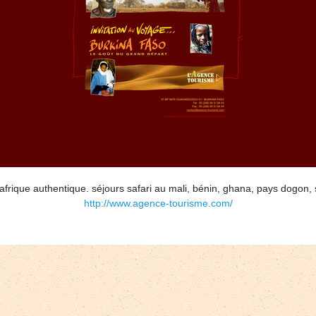
rique authentique. séjours safari au mali, bénin, ghana, pays dogon, s
http://www.agence-tourisme.com/